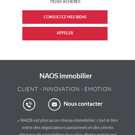
78260
ACHERES
CONSULTEZ MES BIENS
06 64 10 23 15
NAOS immobilier
CLIENT
-
INNOVATION
-
EMOTION
Nous contacter
« NAOS est plus qu’un réseau immobilier, c’est le lien
entre des négociateurs passionnés et des clients
désireux de concrétiser leur rêve. Notre métier est