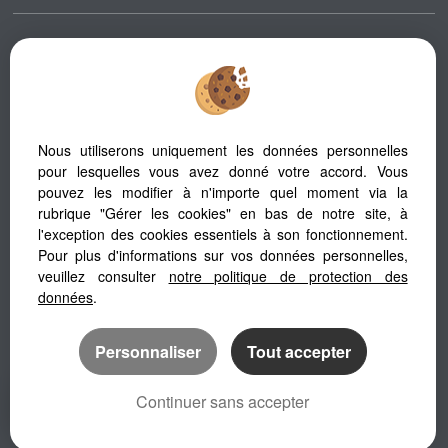
Afin de vous offrir un confort de lecture permanent, depuis votre PC,
votre tablette ou votre smartphone, notre site s’adapte automatiquement
aux différents types d'écrans
Nous utiliserons uniquement les données personnelles
pour lesquelles vous avez donné votre accord. Vous
Logiciel immobilier
pouvez les modifier à n'importe quel moment via la
Création site immobilier
Référencement site immobilier
rubrique "Gérer les cookies" en bas de notre site, à
l'exception des cookies essentiels à son fonctionnement.
Pour plus d'informations sur vos données personnelles,
veuillez consulter
notre politique de protection des
données
.
Personnaliser
Tout accepter
Continuer sans accepter